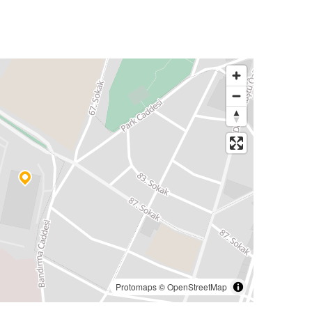
Protomaps
©
OpenStreetMap