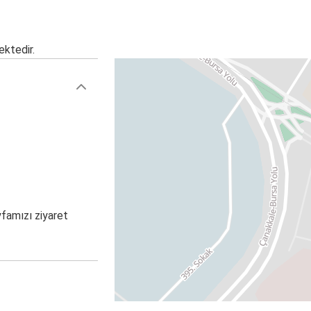
ektedir.
yfamızı ziyaret