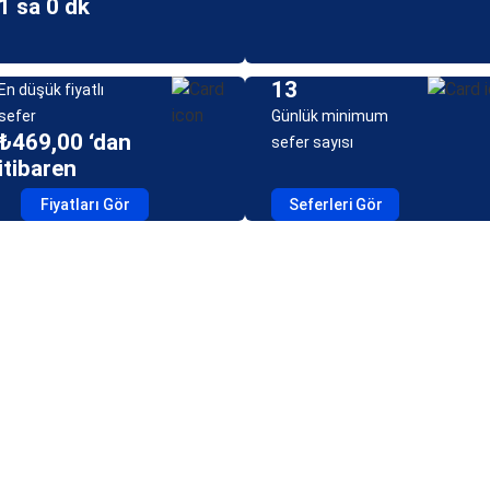
1 sa 0 dk
13
En düşük fiyatlı
sefer
Günlük minimum
₺469,00 ‘dan
sefer sayısı
itibaren
Fiyatları Gör
Seferleri Gör