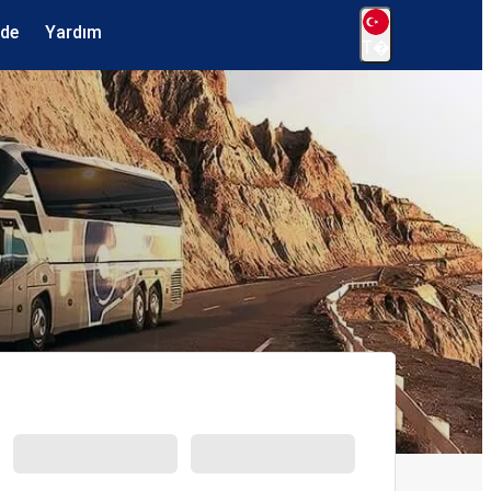
ede
Yardım
T�