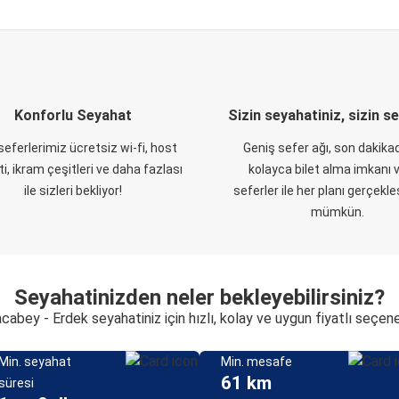
Konforlu Seyahat
Sizin seyahatiniz, sizin s
eferlerimiz ücretsiz wi-fi, host
Geniş sefer ağı, son dakikad
i, ikram çeşitleri ve daha fazlası
kolayca bilet alma imkanı v
ile sizleri bekliyor!
seferler ile her planı gerçekl
mümkün.
Seyahatinizden neler bekleyebilirsiniz?
cabey - Erdek seyahatiniz için hızlı, kolay ve uygun fiyatlı seçen
Min. seyahat
Min. mesafe
61 km
süresi