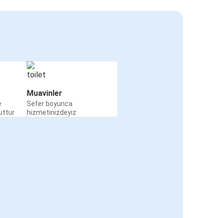
Muavinler
e
Sefer boyunca
uttur
hizmetinizdeyiz