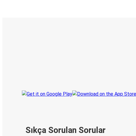
E-Bilet ve Canlı Takip
KamilKoc uygulamasını keşfedin
Seyahatlerinizi organize edin
Biletleriniz
Her zaman ge
Seyahatinizi takip edin
haberdar olu
Sıkça Sorulan Sorular