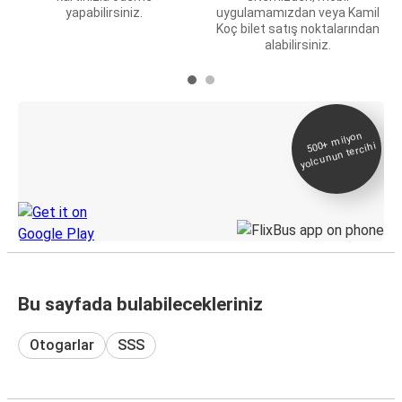
yapabilirsiniz.
uygulamamızdan veya Kamil
Koç bilet satış noktalarından
alabilirsiniz.
E-Bilet ve Canlı
500+
milyon
yolcunun tercihi
Takip
KamilKoc uygulamasını keşfedin
Bu sayfada bulabilecekleriniz
Otogarlar
SSS