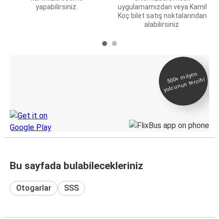
yapabilirsiniz.
uygulamamızdan veya Kamil
Koç bilet satış noktalarından
alabilirsiniz.
E-Bilet ve Canlı
500+
milyon
yolcunun tercihi
Takip
KamilKoc uygulamasını keşfedin
Bu sayfada bulabilecekleriniz
Otogarlar
SSS