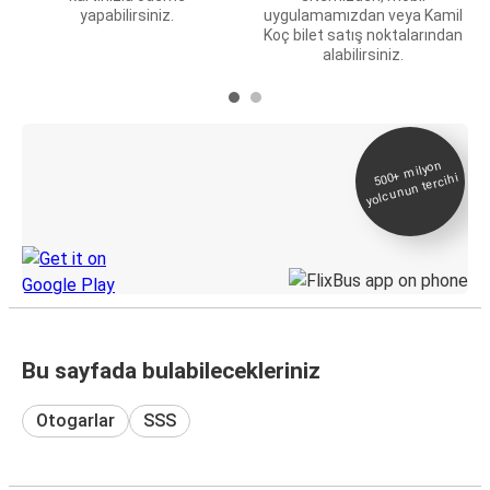
yapabilirsiniz.
uygulamamızdan veya Kamil
Koç bilet satış noktalarından
alabilirsiniz.
E-Bilet ve Canlı
500+
milyon
yolcunun tercihi
Takip
KamilKoc uygulamasını keşfedin
Bu sayfada bulabilecekleriniz
Otogarlar
SSS