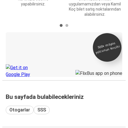
yapabilirsiniz.
uygulamamızdan veya Kamil
Koç bilet satış noktalarından
alabilirsiniz.
E-Bilet ve Canlı
500+
milyon
yolcunun tercihi
Takip
KamilKoc uygulamasını keşfedin
Bu sayfada bulabilecekleriniz
Otogarlar
SSS