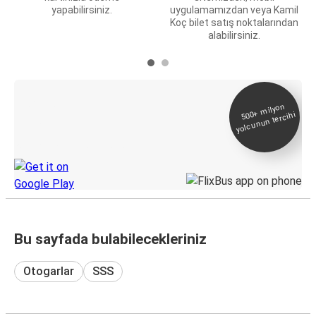
yapabilirsiniz.
uygulamamızdan veya Kamil
Koç bilet satış noktalarından
alabilirsiniz.
E-Bilet ve Canlı
500+
milyon
yolcunun tercihi
Takip
KamilKoc uygulamasını keşfedin
Bu sayfada bulabilecekleriniz
Otogarlar
SSS