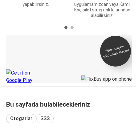
yapabilirsiniz.
uygulamamızdan veya Kamil
Koç bilet satış noktalarından
alabilirsiniz.
E-Bilet ve Canlı
500+
milyon
yolcunun tercihi
Takip
KamilKoc uygulamasını keşfedin
Bu sayfada bulabilecekleriniz
Otogarlar
SSS