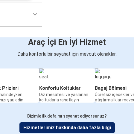
Araç İçi En İyi Hizmet
Daha konforlu bir seyahat için mevcut olanaklar:
k Prizleri
Konforlu Koltuklar
Bagaj Bölmesi
halindeyken
Diz mesafesi ve yaslanan
Ücretsiz içecekler v
nızı şarj edin
koltuklarla rahatlayın
atıştırmalıklar mevc
Bizimle ilk defa mı seyahat ediyorsunuz?
Hizmetlerimiz hakkında daha fazla bilgi