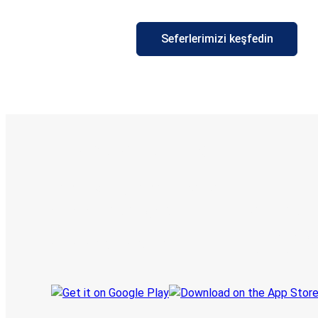
Seferlerimizi keşfedin
E-Bilet ve Canlı Takip
KamilKoc uygulamasını keşfedin
Seyahatlerinizi organize edin
Biletleriniz
Her zaman ge
Seyahatinizi takip edin
haberdar olu