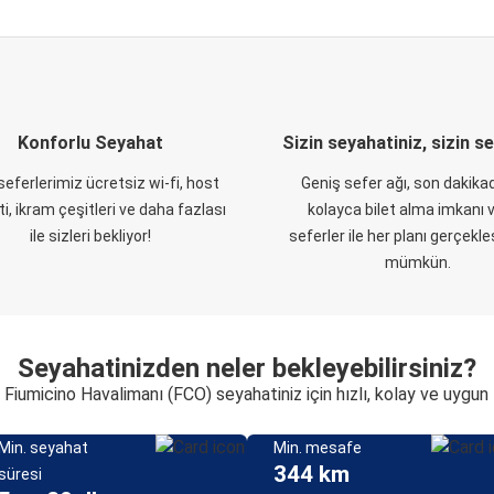
Konforlu Seyahat
Sizin seyahatiniz, sizin s
eferlerimiz ücretsiz wi-fi, host
Geniş sefer ağı, son dakikad
i, ikram çeşitleri ve daha fazlası
kolayca bilet alma imkanı v
ile sizleri bekliyor!
seferler ile her planı gerçekl
mümkün.
Seyahatinizden neler bekleyebilirsiniz?
iumicino Havalimanı (FCO) seyahatiniz için hızlı, kolay ve uygun 
Min. seyahat
Min. mesafe
344 km
süresi