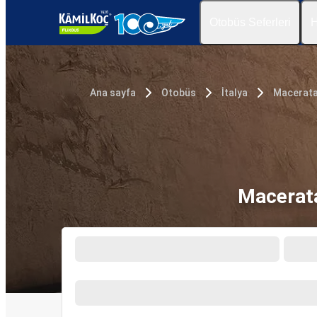
Otobüs Seferleri
H
Ana sayfa
Otobüs
İtalya
Macerat
Macerata