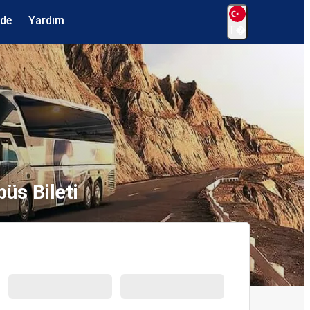
ede
Yardım
T�
üs Bileti