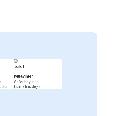
Muavinler
e
Sefer boyunca
uttur
hizmetinizdeyiz