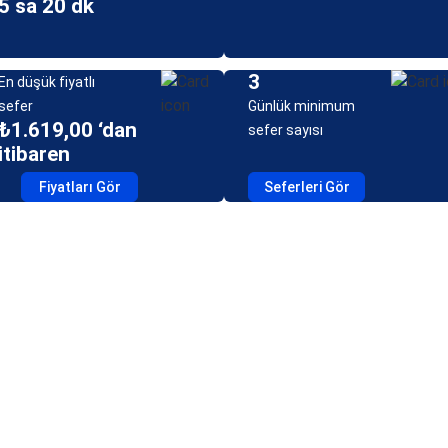
5 sa 20 dk
3
En düşük fiyatlı
sefer
Günlük minimum
₺1.619,00 ‘dan
sefer sayısı
itibaren
Fiyatları Gör
Seferleri Gör