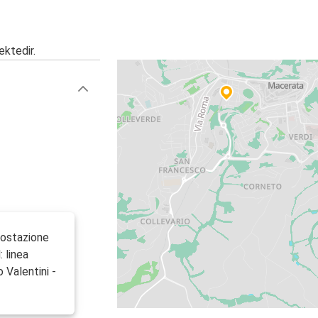
ektedir.
utostazione
 linea
o Valentini -