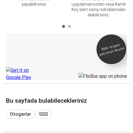
yapabilirsiniz.
uygulamamızdan veya Kamil
Koç bilet satış noktalarından
alabilirsiniz.
E-Bilet ve Canlı
500+
milyon
yolcunun tercihi
Takip
KamilKoc uygulamasını keşfedin
Bu sayfada bulabilecekleriniz
Otogarlar
SSS