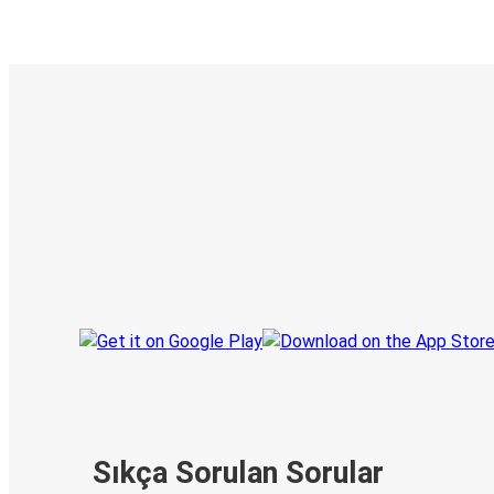
E-Bilet ve Canlı Takip
KamilKoc uygulamasını keşfedin
Seyahatlerinizi organize edin
Biletleriniz
Her zaman ge
Seyahatinizi takip edin
haberdar olu
Sıkça Sorulan Sorular