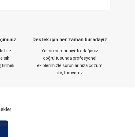
eçiminiz
Destek için her zaman buradayız
a bile
Yolcu memnuniyeti odağımız
e sık
doğrultusunda profesyonel
eştirmek
ekiplerimizle sorunlarınıza çözüm
oluşturuyoruz.
nekler