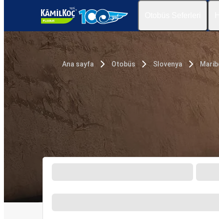
Otobüs Seferleri
H
Ana sayfa
Otobüs
Slovenya
Marib