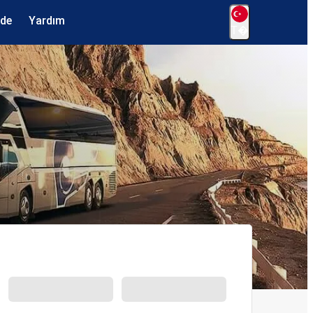
ede
Yardım
T�