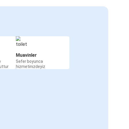
Muavinler
e
Sefer boyunca
uttur
hizmetinizdeyiz