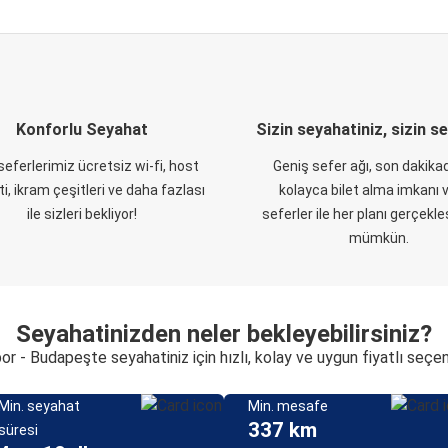
Konforlu Seyahat
Sizin seyahatiniz, sizin s
eferlerimiz ücretsiz wi-fi, host
Geniş sefer ağı, son dakikad
i, ikram çeşitleri ve daha fazlası
kolayca bilet alma imkanı v
ile sizleri bekliyor!
seferler ile her planı gerçekl
mümkün.
Seyahatinizden neler bekleyebilirsiniz?
or - Budapeşte seyahatiniz için hızlı, kolay ve uygun fiyatlı seçe
Min. seyahat
Min. mesafe
337 km
süresi