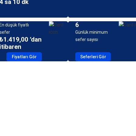
4 sa 10 dk
6
En düşük fiyatlı
sefer
Günlük minimum
₺1.419,00 ‘dan
sefer sayısı
itibaren
Fiyatları Gör
Seferleri Gör