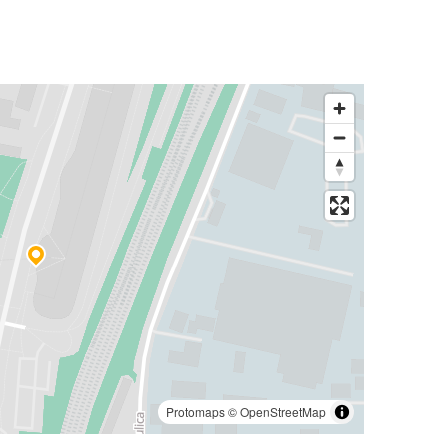
Protomaps
©
OpenStreetMap