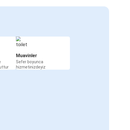
Muavinler
e
Sefer boyunca
uttur
hizmetinizdeyiz