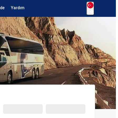
ede
Yardım
T�