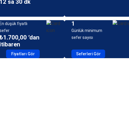
12 sa 30 dk
1
En düşük fiyatlı
sefer
Günlük minimum
₺1.700,00 ‘dan
sefer sayısı
itibaren
Fiyatları Gör
Seferleri Gör