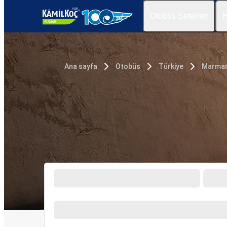
Otobüs Seferleri
H
Ana sayfa
Otobüs
Türkiye
Marmar