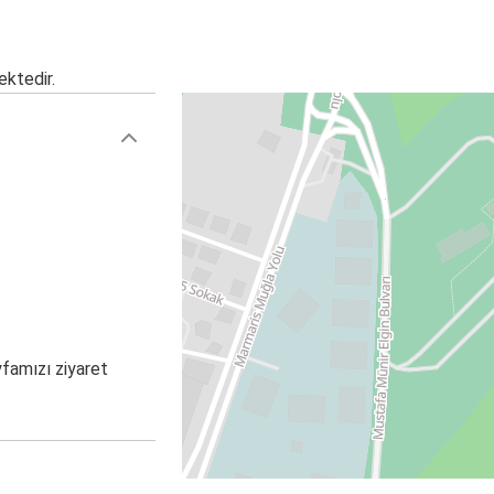
ektedir.
yfamızı ziyaret