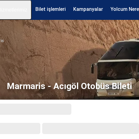
Bilet işlemleri
Kampanyalar
Yolcum Ner
izmetlerimiz
is
Marmaris - Acıgöl Otobüs Bileti