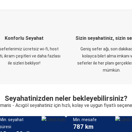
Konforlu Seyahat
Sizin seyahatiniz, sizin s
eferlerimiz ücretsiz wi-fi, host
Geniş sefer ağı, son dakikad
i, ikram çeşitleri ve daha fazlası
kolayca bilet alma imkanı v
ile sizleri bekliyor!
seferler ile her planı gerçekl
mümkün.
Seyahatinizden neler bekleyebilirsiniz?
maris - Acıgöl seyahatiniz için hızlı, kolay ve uygun fiyatlı seçene
Min. seyahat
Min. mesafe
787 km
süresi