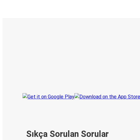
E-Bilet ve Canlı Takip
KamilKoc uygulamasını keşfedin
Seyahatlerinizi organize edin
Biletleriniz
Her zaman ge
Seyahatinizi takip edin
haberdar olu
Sıkça Sorulan Sorular