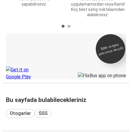
yapabilirsiniz.
uygulamamızdan veya Kamil
Koç bilet satış noktalarından
alabilirsiniz.
E-Bilet ve Canlı
500+
milyon
yolcunun tercihi
Takip
KamilKoc uygulamasını keşfedin
Bu sayfada bulabilecekleriniz
Otogarlar
SSS