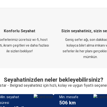
Konforlu Seyahat
Sizin seyahatiniz, sizin s
eferlerimiz ücretsiz wi-fi, host
Geniş sefer ağı, son dakikad
i, ikram çeşitleri ve daha fazlası
kolayca bilet alma imkanı v
ile sizleri bekliyor!
seferler ile her planı gerçekl
mümkün.
Seyahatinizden neler bekleyebilirsiniz?
tar - Belgrad seyahatiniz için hızlı, kolay ve uygun fiyatlı seçene
Min. seyahat
Min. mesafe
506 km
süresi