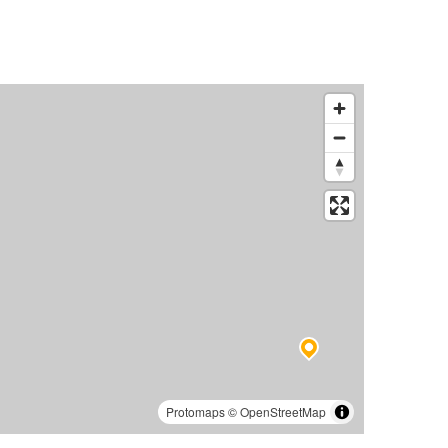
Protomaps
©
OpenStreetMap