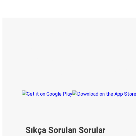
E-Bilet ve Canlı Takip
KamilKoc uygulamasını keşfedin
Seyahatlerinizi organize edin
Biletleriniz
Her zaman ge
Seyahatinizi takip edin
haberdar olu
Sıkça Sorulan Sorular