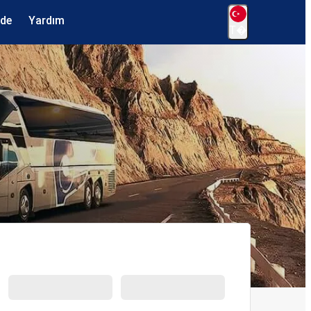
ede
Yardım
T�