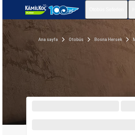
Otobüs Seferleri
H
Ana sayfa
Otobüs
Bosna Hersek