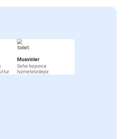
Muavinler
e
Sefer boyunca
uttur
hizmetinizdeyiz