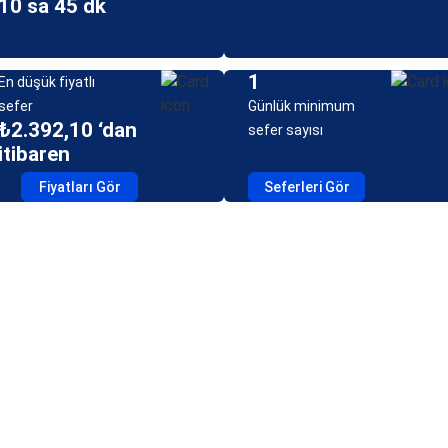
10 sa 45 dk
1
En düşük fiyatlı
sefer
Günlük minimum
₺2.392,10 ‘dan
sefer sayısı
itibaren
Fiyatları Gör
Seferleri Gör