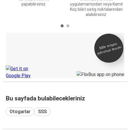
yapabilirsiniz.
uygulamamızdan veya Kamil
Koç bilet satış noktalarından
alabilirsiniz.
E-Bilet ve Canlı
500+
milyon
yolcunun tercihi
Takip
KamilKoc uygulamasını keşfedin
Bu sayfada bulabilecekleriniz
Otogarlar
SSS