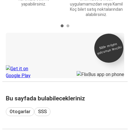
yapabilirsiniz.
uygulamamızdan veya Kamil
Koç bilet satış noktalarından
alabilirsiniz.
E-Bilet ve Canlı
500+
milyon
yolcunun tercihi
Takip
KamilKoc uygulamasını keşfedin
Bu sayfada bulabilecekleriniz
Otogarlar
SSS