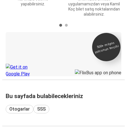
yapabilirsiniz.
uygulamamızdan veya Kamil
Koç bilet satış noktalarından
alabilirsiniz.
E-Bilet ve Canlı
500+
milyon
yolcunun tercihi
Takip
KamilKoc uygulamasını keşfedin
Bu sayfada bulabilecekleriniz
Otogarlar
SSS