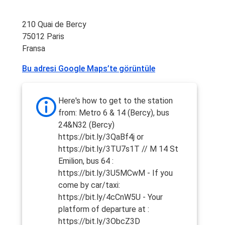
210 Quai de Bercy
75012 Paris
Fransa
Bu adresi Google Maps’te görüntüle
Here's how to get to the station
from: Metro 6 & 14 (Bercy), bus
24&N32 (Bercy)
https://bit.ly/3QaBf4j or
https://bit.ly/3TU7s1T // M 14 St
Emilion, bus 64 :
https://bit.ly/3U5MCwM - If you
come by car/taxi:
https://bit.ly/4cCnW5U - Your
platform of departure at :
https://bit.ly/3ObcZ3D