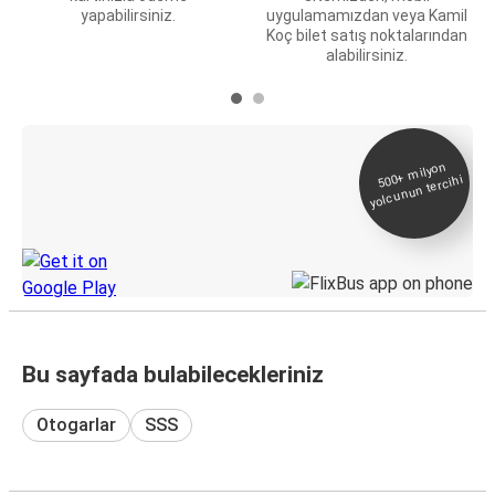
yapabilirsiniz.
uygulamamızdan veya Kamil
Koç bilet satış noktalarından
alabilirsiniz.
E-Bilet ve Canlı
500+
milyon
yolcunun tercihi
Takip
KamilKoc uygulamasını keşfedin
Bu sayfada bulabilecekleriniz
Otogarlar
SSS