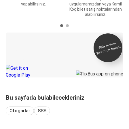
yapabilirsiniz.
uygulamamızdan veya Kamil
Koç bilet satış noktalarından
alabilirsiniz.
E-Bilet ve Canlı
500+
milyon
yolcunun tercihi
Takip
KamilKoc uygulamasını keşfedin
Bu sayfada bulabilecekleriniz
Otogarlar
SSS