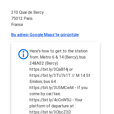
210 Quai de Bercy
75012 Paris
Fransa
Bu adresi Google Maps’te görüntüle
Here's how to get to the station
from: Metro 6 & 14 (Bercy), bus
24&N32 (Bercy)
https://bit.ly/3QaBf4j or
https://bit.ly/3TU7s1T // M 14 St
Emilion, bus 64 :
https://bit.ly/3U5MCwM - If you
come by car/taxi:
https://bit.ly/4cCnW5U - Your
platform of departure at :
https://bit.ly/3ObcZ3D