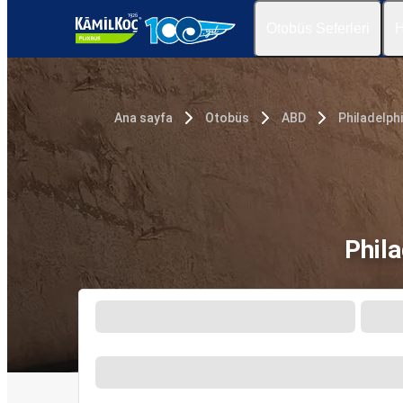
Otobüs Seferleri
H
Ana sayfa
Otobüs
ABD
Philadelphi
Phila