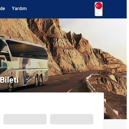
ede
Yardım
T�
Bileti