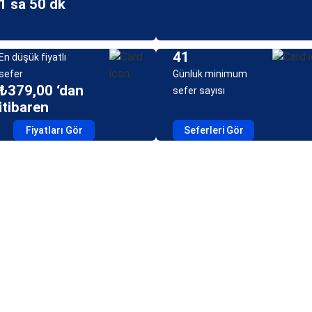
1 sa 50 dk
41
En düşük fiyatlı
sefer
Günlük minimum
₺379,00 ‘dan
sefer sayısı
itibaren
Fiyatları Gör
Seferleri Gör