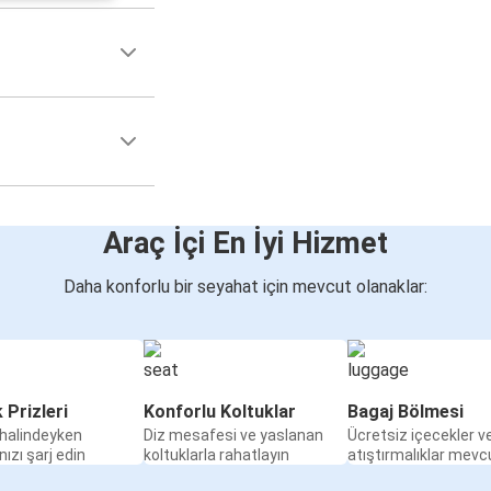
Araç İçi En İyi Hizmet
Daha konforlu bir seyahat için mevcut olanaklar:
k Prizleri
Konforlu Koltuklar
Bagaj Bölmesi
halindeyken
Diz mesafesi ve yaslanan
Ücretsiz içecekler v
nızı şarj edin
koltuklarla rahatlayın
atıştırmalıklar mevc