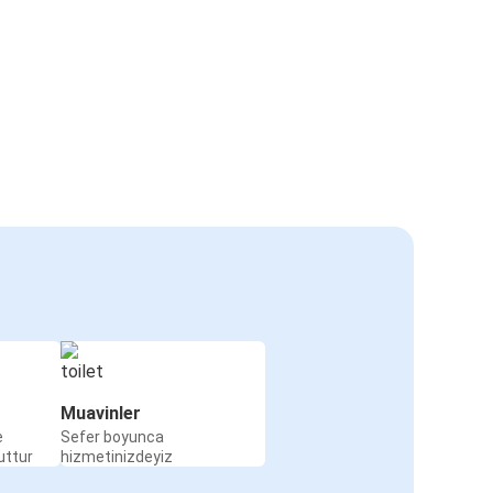
Muavinler
e
Sefer boyunca
uttur
hizmetinizdeyiz