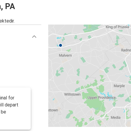
a, PA
ektedir.
inal for
ll depart
l be