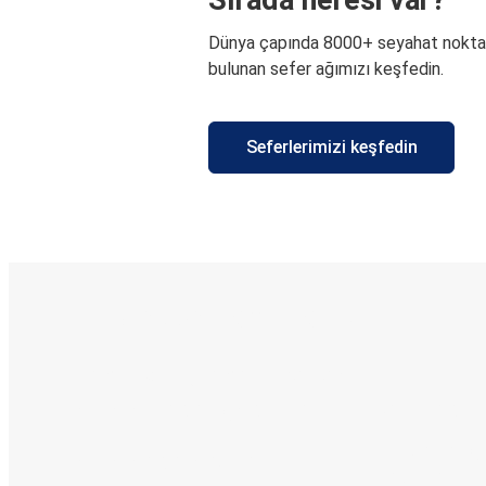
Dünya çapında 8000+ seyahat nokta
bulunan sefer ağımızı keşfedin.
Seferlerimizi keşfedin
E-Bilet ve Canlı Takip
KamilKoc uygulamasını keşfedin
Seyahatlerinizi organize edin
Biletleriniz
Her zaman ge
Seyahatinizi takip edin
haberdar olu