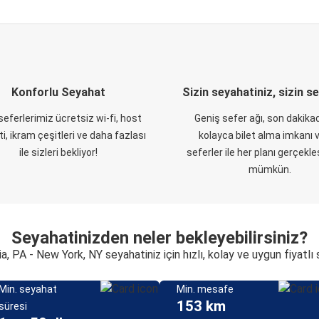
Konforlu Seyahat
Sizin seyahatiniz, sizin s
eferlerimiz ücretsiz wi-fi, host
Geniş sefer ağı, son dakikad
i, ikram çeşitleri ve daha fazlası
kolayca bilet alma imkanı v
ile sizleri bekliyor!
seferler ile her planı gerçekl
mümkün.
Seyahatinizden neler bekleyebilirsiniz?
a, PA - New York, NY seyahatiniz için hızlı, kolay ve uygun fiyatl
Min. seyahat
Min. mesafe
153 km
süresi