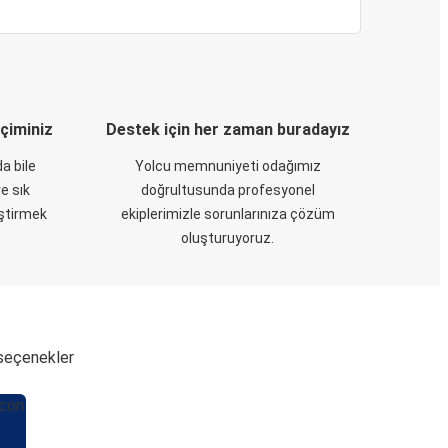
eçiminiz
Destek için her zaman buradayız
a bile
Yolcu memnuniyeti odağımız
e sık
doğrultusunda profesyonel
eştirmek
ekiplerimizle sorunlarınıza çözüm
oluşturuyoruz.
ı seçenekler