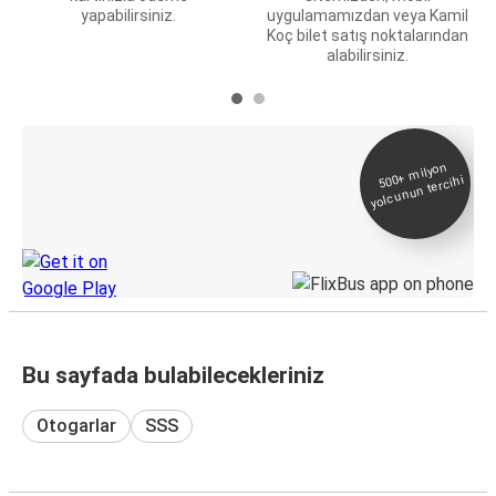
yapabilirsiniz.
uygulamamızdan veya Kamil
Koç bilet satış noktalarından
alabilirsiniz.
E-Bilet ve Canlı
500+
milyon
yolcunun tercihi
Takip
KamilKoc uygulamasını keşfedin
Bu sayfada bulabilecekleriniz
Otogarlar
SSS