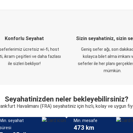
Konforlu Seyahat
Sizin seyahatiniz, sizin s
eferlerimiz ücretsiz wi-fi, host
Geniş sefer ağı, son dakikad
i, ikram çeşitleri ve daha fazlası
kolayca bilet alma imkanı v
ile sizleri bekliyor!
seferler ile her planı gerçekl
mümkün.
Seyahatinizden neler bekleyebilirsiniz?
nkfurt Havalimanı (FRA) seyahatiniz için hızlı, kolay ve uygun fi
Min. seyahat
Min. mesafe
473 km
süresi