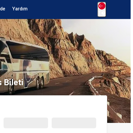
ede
Yardım
T�
Bileti