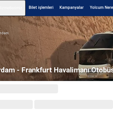
Bilet işlemleri
Kampanyalar
Yolcum Ner
izmetlerimiz
erdam
rdam - Frankfurt Havalimanı Otobüs 