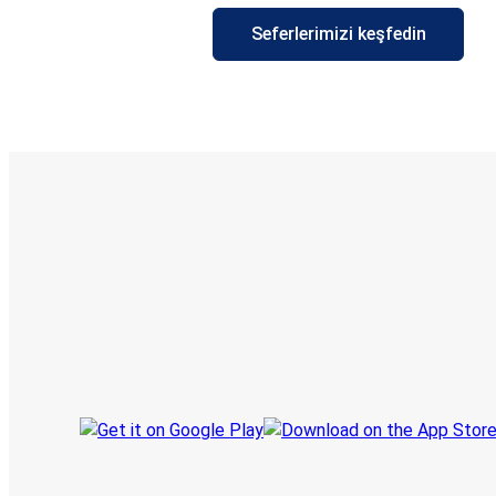
Seferlerimizi keşfedin
E-Bilet ve Canlı Takip
KamilKoc uygulamasını keşfedin
Seyahatlerinizi organize edin
Biletleriniz
Her zaman ge
Seyahatinizi takip edin
haberdar olu