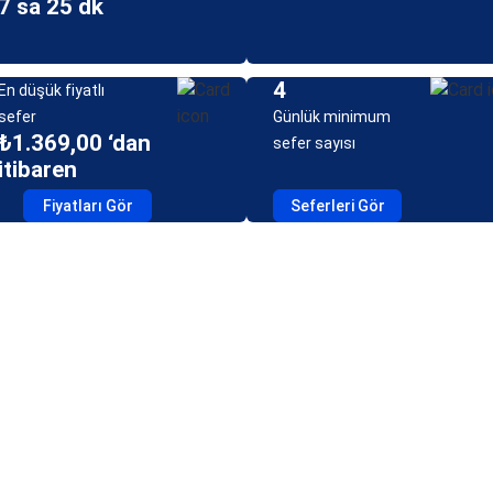
7 sa 25 dk
4
En düşük fiyatlı
sefer
Günlük minimum
₺1.369,00 ‘dan
sefer sayısı
itibaren
Fiyatları Gör
Seferleri Gör