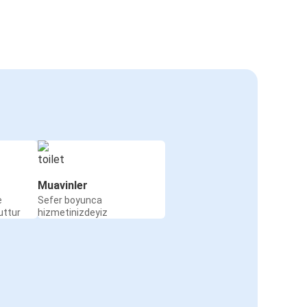
Muavinler
e
Sefer boyunca
uttur
hizmetinizdeyiz