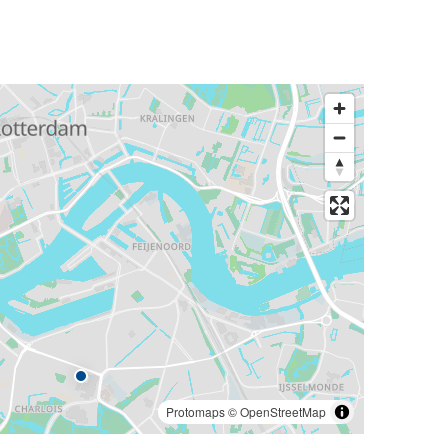
Protomaps
©
OpenStreetMap