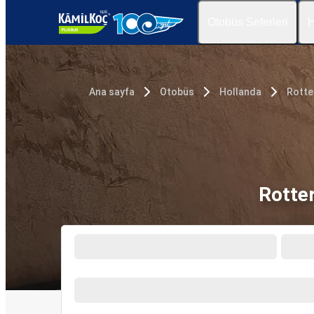
Otobüs Seferleri
H
Ana sayfa
Otobüs
Hollanda
Rott
Rotte