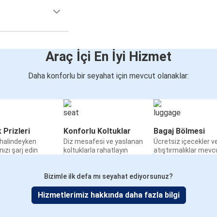
Araç İçi En İyi Hizmet
Daha konforlu bir seyahat için mevcut olanaklar:
k Prizleri
Konforlu Koltuklar
Bagaj Bölmesi
halindeyken
Diz mesafesi ve yaslanan
Ücretsiz içecekler v
nızı şarj edin
koltuklarla rahatlayın
atıştırmalıklar mevc
Bizimle ilk defa mı seyahat ediyorsunuz?
Hizmetlerimiz hakkında daha fazla bilgi