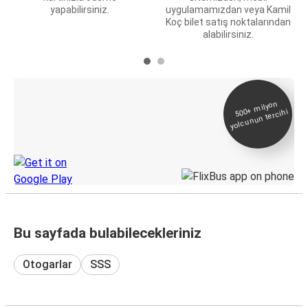
yapabilirsiniz.
uygulamamızdan veya Kamil
Koç bilet satış noktalarından
alabilirsiniz.
E-Bilet ve Canlı
500+
milyon
yolcunun tercihi
Takip
KamilKoc uygulamasını keşfedin
Bu sayfada bulabilecekleriniz
Otogarlar
SSS