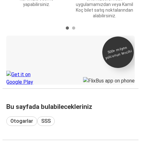
yapabilirsiniz.
uygulamamızdan veya Kamil
Koç bilet satış noktalarından
alabilirsiniz.
E-Bilet ve Canlı
500+
milyon
yolcunun tercihi
Takip
KamilKoc uygulamasını keşfedin
Bu sayfada bulabilecekleriniz
Otogarlar
SSS