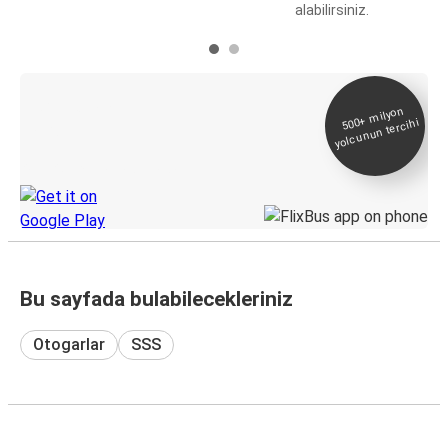
alabilirsiniz.
E-Bilet ve Canlı
500+
milyon
yolcunun tercihi
Takip
KamilKoc uygulamasını keşfedin
Bu sayfada bulabilecekleriniz
Otogarlar
SSS