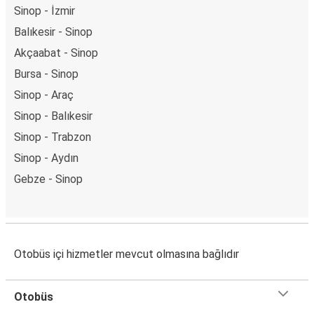
Sinop - İzmir
Balıkesir - Sinop
Akçaabat - Sinop
Bursa - Sinop
Sinop - Araç
Sinop - Balıkesir
Sinop - Trabzon
Sinop - Aydın
Gebze - Sinop
Otobüs içi hizmetler mevcut olmasına bağlıdır
Otobüs