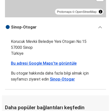
Protomaps
©
OpenStreetMap
Sinop-Otogar
Korucuk Mevkii Belediye Yeni Otogarı No:15
57000 Sinop
Türkiye
Bu adresi Google Maps’te görüntüle
Bu otogar hakkında daha fazla bilgi almak için
sayfamızı ziyaret edin
Sinop-Otogar
Daha popüler bağlantıları keşfedin