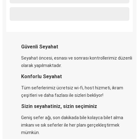
Güvenli Seyahat
Seyahat öncesi, esnası ve sonrası kontrollerimiz düzenli
olarak yapılmaktadır.
Konforlu Seyahat
Tüm seferlerimiz ücretsiz wi-fi, host hizmeti, ikram
çeşitleri ve daha fazlası ile sizleri bekliyor!
Sizin seyahatiniz, sizin seçiminiz
Geniş sefer ağı, son dakikada bile kolayca bilet alma
imkanı ve sık seferler ile her planı gerçekleştirmek
mümkün.