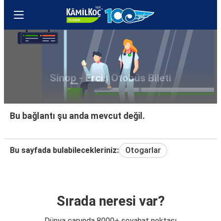
Sinop - Erciş Otobüs Bileti
Bu bağlantı şu anda mevcut değil.
Bu sayfada bulabilecekleriniz:
Otogarlar
Sırada neresi var?
Dünya çapında 8000+ seyahat noktası