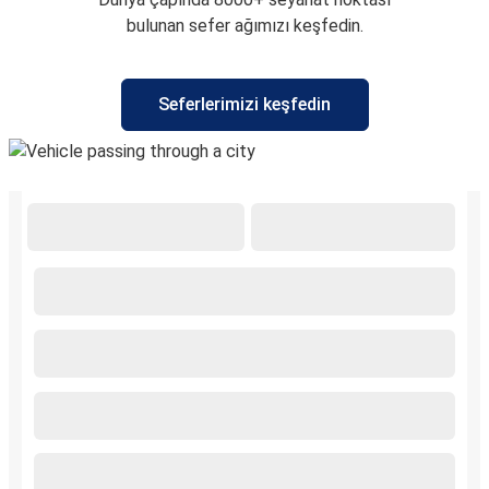
bulunan sefer ağımızı keşfedin.
Seferlerimizi keşfedin