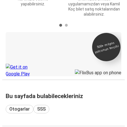
yapabilirsiniz.
uygulamamızdan veya Kamil
Koç bilet satış noktalarından
alabilirsiniz.
E-Bilet ve Canlı
500+
milyon
yolcunun tercihi
Takip
KamilKoc uygulamasını keşfedin
Bu sayfada bulabilecekleriniz
Otogarlar
SSS