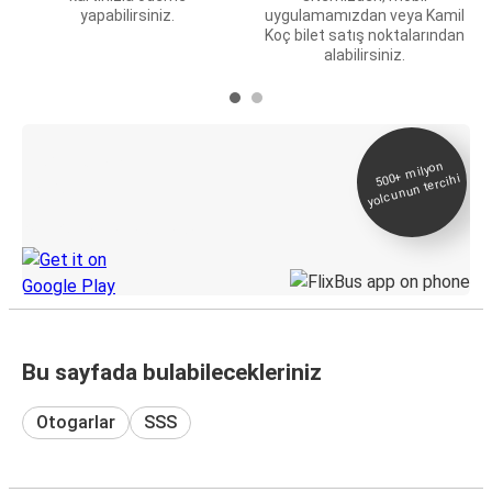
yapabilirsiniz.
uygulamamızdan veya Kamil
Koç bilet satış noktalarından
alabilirsiniz.
E-Bilet ve Canlı
500+
milyon
yolcunun tercihi
Takip
KamilKoc uygulamasını keşfedin
Bu sayfada bulabilecekleriniz
Otogarlar
SSS