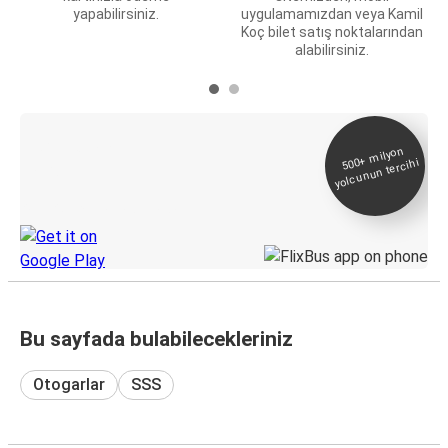
yapabilirsiniz.
uygulamamızdan veya Kamil
Koç bilet satış noktalarından
alabilirsiniz.
E-Bilet ve Canlı
500+
milyon
yolcunun tercihi
Takip
KamilKoc uygulamasını keşfedin
Bu sayfada bulabilecekleriniz
Otogarlar
SSS