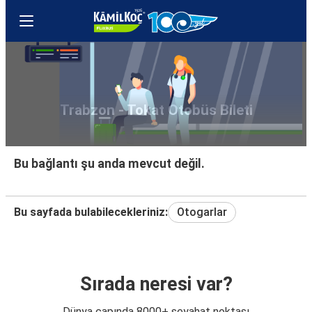
Trabzon - Tokat Otobüs Bileti
Bu bağlantı şu anda mevcut değil.
Bu sayfada bulabilecekleriniz:
Otogarlar
Sırada neresi var?
Dünya çapında 8000+ seyahat noktası