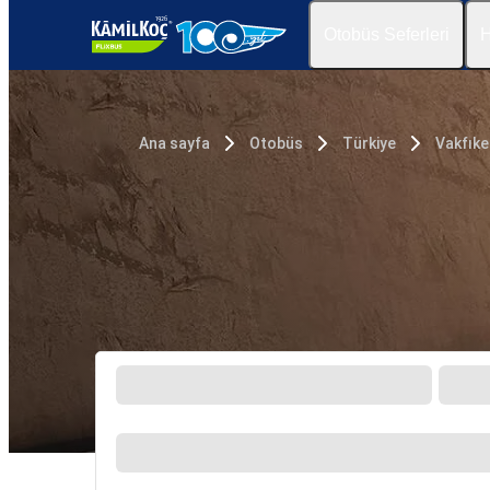
Otobüs Seferleri
H
Ana sayfa
Otobüs
Türkiye
Vakfıke