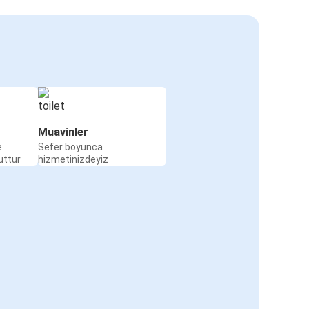
Muavinler
e
Sefer boyunca
uttur
hizmetinizdeyiz