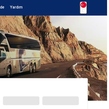
ede
Yardım
T�