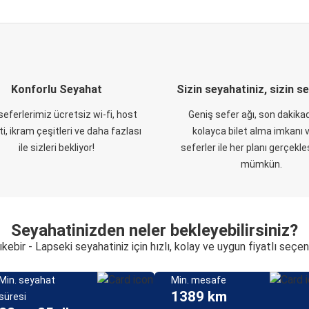
Konforlu Seyahat
Sizin seyahatiniz, sizin s
eferlerimiz ücretsiz wi-fi, host
Geniş sefer ağı, son dakikad
i, ikram çeşitleri ve daha fazlası
kolayca bilet alma imkanı v
ile sizleri bekliyor!
seferler ile her planı gerçekl
mümkün.
Seyahatinizden neler bekleyebilirsiniz?
kebir - Lapseki seyahatiniz için hızlı, kolay ve uygun fiyatlı seçe
Min. seyahat
Min. mesafe
1389 km
süresi