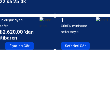
22 sa 25 dk
1
En düşük fiyatlı
sefer
Günlük minimum
₺2.620,00 ‘dan
sefer sayısı
itibaren
Fiyatları Gör
Seferleri Gör