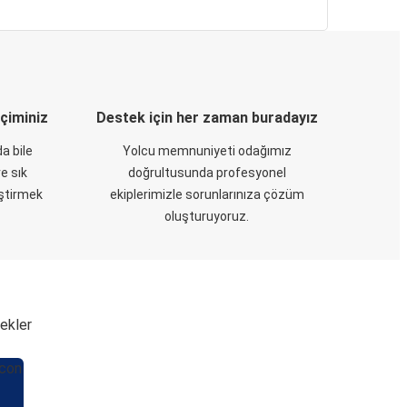
eçiminiz
Destek için her zaman buradayız
a bile
Yolcu memnuniyeti odağımız
e sık
doğrultusunda profesyonel
eştirmek
ekiplerimizle sorunlarınıza çözüm
oluşturuyoruz.
nekler