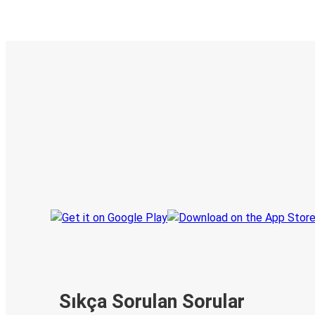
E-Bilet ve Canlı Takip
KamilKoc uygulamasını keşfedin
Seyahatlerinizi organize edin
Biletleriniz
Her zaman ge
Seyahatinizi takip edin
haberdar olu
Sıkça Sorulan Sorular