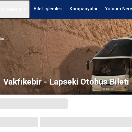
Bilet işlemleri
Kampanyalar
Yolcum Ner
izmetlerimiz
bir
Vakfıkebir - Lapseki Otobüs Bileti