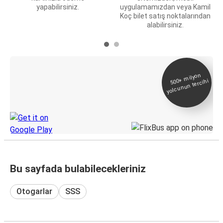
yapabilirsiniz.
uygulamamızdan veya Kamil
Koç bilet satış noktalarından
alabilirsiniz.
E-Bilet ve Canlı
500+
milyon
yolcunun tercihi
Takip
KamilKoc uygulamasını keşfedin
Bu sayfada bulabilecekleriniz
Otogarlar
SSS