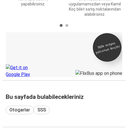
yapabilirsiniz.
uygulamamızdan veya Kamil
Koç bilet satış noktalarından
alabilirsiniz.
E-Bilet ve Canlı
500+
milyon
yolcunun tercihi
Takip
KamilKoc uygulamasını keşfedin
Bu sayfada bulabilecekleriniz
Otogarlar
SSS