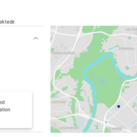
ektedir.
led
ation.