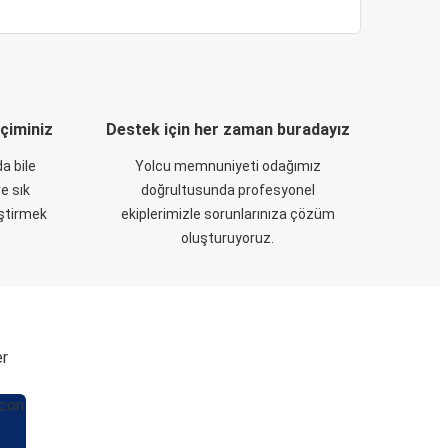
eçiminiz
Destek için her zaman buradayız
a bile
Yolcu memnuniyeti odağımız
e sık
doğrultusunda profesyonel
eştirmek
ekiplerimizle sorunlarınıza çözüm
oluşturuyoruz.
er