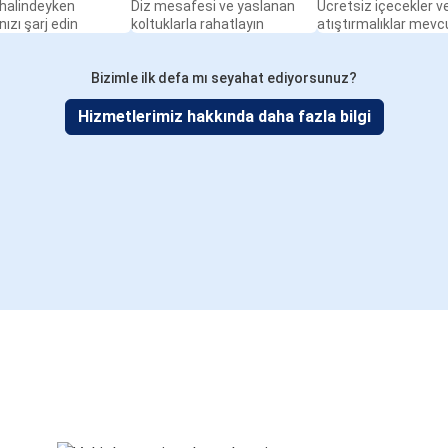
halindeyken
Diz mesafesi ve yaslanan
Ücretsiz içecekler v
nızı şarj edin
koltuklarla rahatlayın
atıştırmalıklar mevc
Bizimle ilk defa mı seyahat ediyorsunuz?
Hizmetlerimiz hakkında daha fazla bilgi