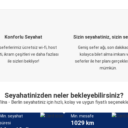
Konforlu Seyahat
Sizin seyahatiniz, sizin s
eferlerimiz ücretsiz wi-fi, host
Geniş sefer ağı, son dakikad
i, ikram çeşitleri ve daha fazlası
kolayca bilet alma imkanı v
ile sizleri bekliyor!
seferler ile her planı gerçekl
mümkün.
Seyahatinizden neler bekleyebilirsiniz?
ilna - Berlin seyahatiniz için hızlı, kolay ve uygun fiyatlı seçenekl
Min. seyahat
Min. mesafe
1029 km
süresi