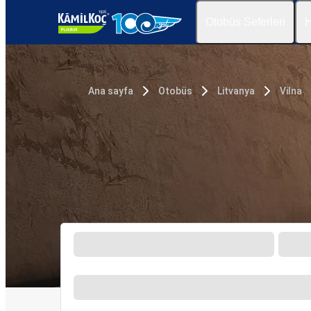
Otobüs Seferleri
H
Ana sayfa
Otobüs
Litvanya
Vilna