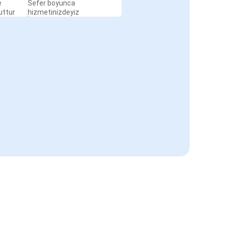
e
Sefer boyunca
uttur
hizmetinizdeyiz