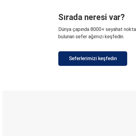
Sırada neresi var?
Dünya çapında 8000+ seyahat nokta
bulunan sefer ağımızı keşfedin.
Seferlerimizi keşfedin
E-Bilet ve Canlı Takip
KamilKoc uygulamasını keşfedin
Seyahatlerinizi organize edin
Biletleriniz