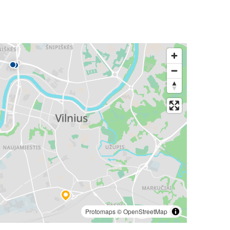
Protomaps
©
OpenStreetMap