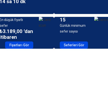
14 sa 10 dk
15
En düşük fiyatlı
sefer
Günlük minimum
₺3.189,00 ‘dan
sefer sayısı
itibaren
Fiyatları Gör
Seferleri Gör