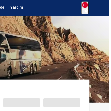
ede
Yardım
T�