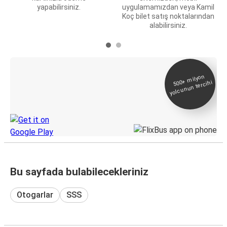
yapabilirsiniz.
uygulamamızdan veya Kamil
Koç bilet satış noktalarından
alabilirsiniz.
E-Bilet ve Canlı
500+
milyon
yolcunun tercihi
Takip
KamilKoc uygulamasını keşfedin
Bu sayfada bulabilecekleriniz
Otogarlar
SSS