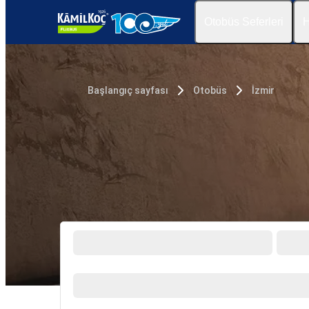
Otobüs Seferleri
H
Başlangıç sayfası
Otobüs
İzmir