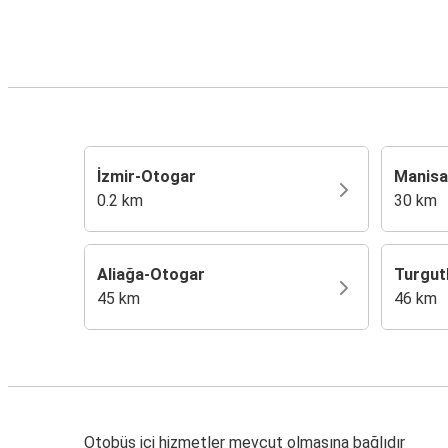
İzmir-Otogar
Manisa
0.2 km
30 km
Aliağa-Otogar
Turgut
45 km
46 km
Otobüs içi hizmetler mevcut olmasına bağlıdır