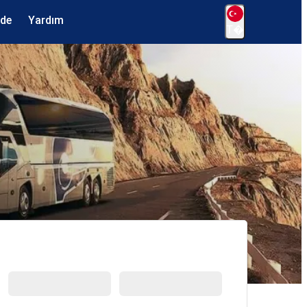
ede
Yardım
T�