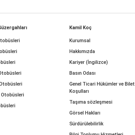
üzergahları
Kamil Koç
tobüsleri
Kurumsal
obüsleri
Hakkımızda
büsleri
Kariyer (İngilizce)
Otobüsleri
Basın Odası
Otobüsleri
Genel Ticari Hükümler ve Bilet
Koşulları
 Otobüsleri
Taşıma sözleşmesi
büsleri
Görsel Hakları
Sürdürülebilirlik
Bilgi Toplumu Hizmetleri