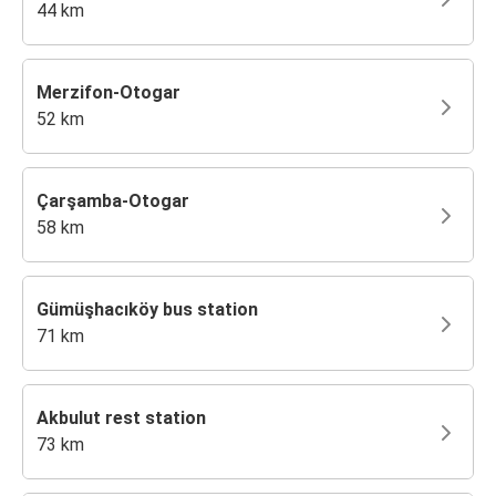
44 km
Merzifon-Otogar
52 km
Çarşamba-Otogar
58 km
Gümüşhacıköy bus station
71 km
Akbulut rest station
73 km