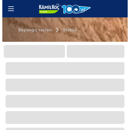
Başlangıç sayfası
Otobüs