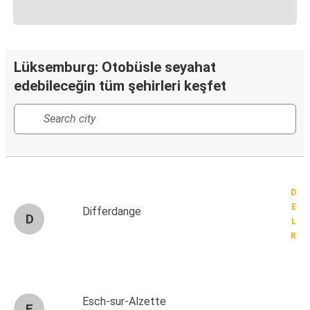
Lüksemburg: Otobüsle seyahat
edebileceğin tüm şehirleri keşfet
D
E
Differdange
D
L
R
Esch-sur-Alzette
E