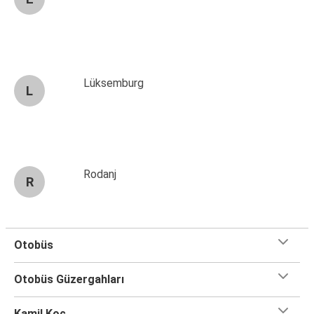
Lüksemburg
L
Rodanj
R
Otobüs
Otobüs Güzergahları
Kamil Koç