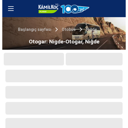
Başlangıç sayfası
Otobüs
Niğde
Otogar: Nigde-Otogar, Niğde