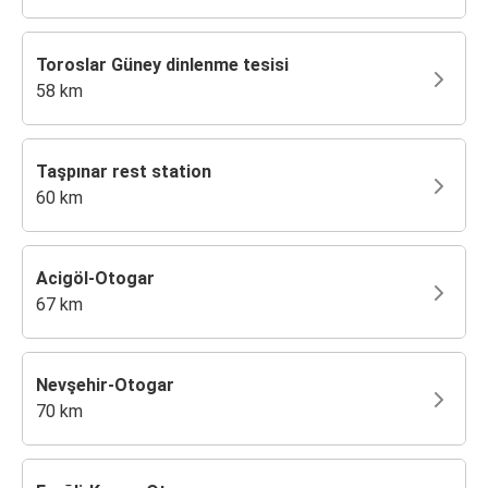
Toroslar Güney dinlenme tesisi
58 km
Taşpınar rest station
60 km
Acigöl-Otogar
67 km
Nevşehir-Otogar
70 km