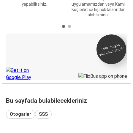
yapabilirsiniz.
uygulamamızdan veya Kamil
Koç bilet satış noktalarından
alabilirsiniz.
E-Bilet ve Canlı
500+
milyon
yolcunun tercihi
Takip
KamilKoc uygulamasını keşfedin
Bu sayfada bulabilecekleriniz
Otogarlar
SSS