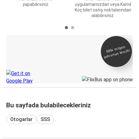
yapabilirsiniz.
uygulamamızdan veya Kamil
Koç bilet satış noktalarından
alabilirsiniz.
E-Bilet ve Canlı
500+
milyon
yolcunun tercihi
Takip
KamilKoc uygulamasını keşfedin
Bu sayfada bulabilecekleriniz
Otogarlar
SSS