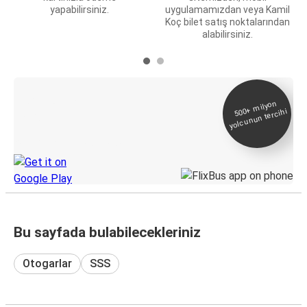
yapabilirsiniz.
uygulamamızdan veya Kamil
Koç bilet satış noktalarından
alabilirsiniz.
E-Bilet ve Canlı
500+
milyon
yolcunun tercihi
Takip
KamilKoc uygulamasını keşfedin
Bu sayfada bulabilecekleriniz
Otogarlar
SSS