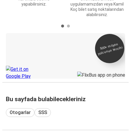
yapabilirsiniz.
uygulamamızdan veya Kamil
Koç bilet satış noktalarından
alabilirsiniz.
E-Bilet ve Canlı
500+
milyon
yolcunun tercihi
Takip
KamilKoc uygulamasını keşfedin
Bu sayfada bulabilecekleriniz
Otogarlar
SSS