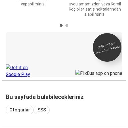
yapabilirsiniz.
uygulamamızdan veya Kamil
Koç bilet satış noktalarından
alabilirsiniz.
E-Bilet ve Canlı
500+
milyon
yolcunun tercihi
Takip
KamilKoc uygulamasını keşfedin
Bu sayfada bulabilecekleriniz
Otogarlar
SSS