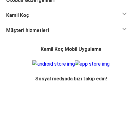
Otobüs Güzergahları
Kamil Koç
Müşteri hizmetleri
Kamil Koç Mobil Uygulama
Sosyal medyada bizi takip edin!
Acente Girişi
Veri Koruma FlixMobility
Veri Koruma Kamil Koç Otobüsleri A.Ş.
Şirket Bilgileri
Erişilebilirlik Beyanı
Çerez Ayarlarını Değiştir