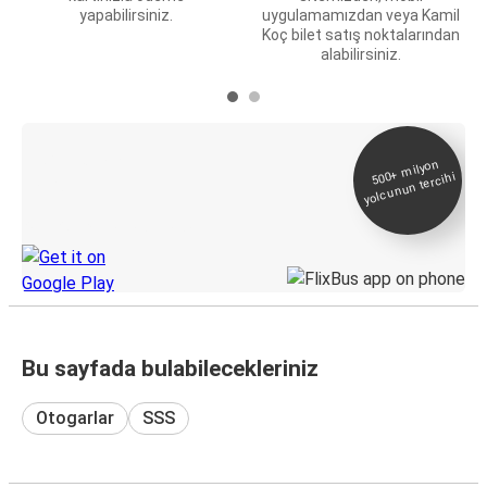
yapabilirsiniz.
uygulamamızdan veya Kamil
Koç bilet satış noktalarından
alabilirsiniz.
E-Bilet ve Canlı
500+
milyon
yolcunun tercihi
Takip
KamilKoc uygulamasını keşfedin
Bu sayfada bulabilecekleriniz
Otogarlar
SSS