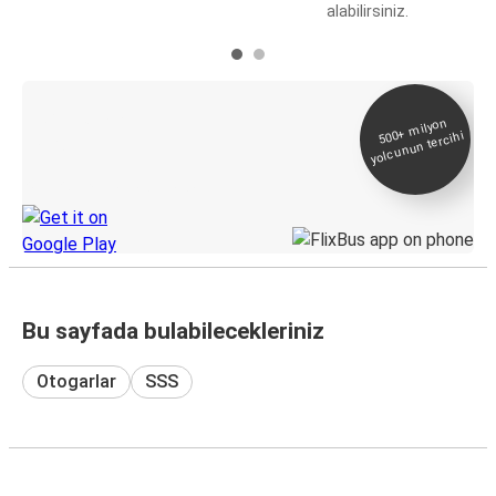
alabilirsiniz.
E-Bilet ve Canlı
500+
milyon
yolcunun tercihi
Takip
KamilKoc uygulamasını keşfedin
Bu sayfada bulabilecekleriniz
Otogarlar
SSS