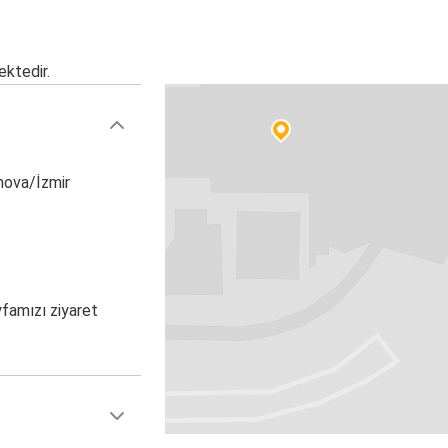
ektedir.
nova/İzmir
yfamızı ziyaret