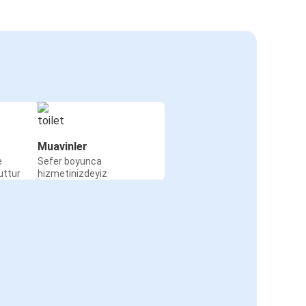
Muavinler
e
Sefer boyunca
uttur
hizmetinizdeyiz