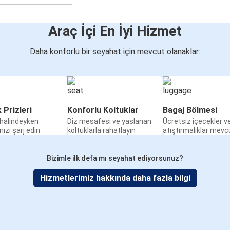
Araç İçi En İyi Hizmet
Daha konforlu bir seyahat için mevcut olanaklar:
k Prizleri
Konforlu Koltuklar
Bagaj Bölmesi
halindeyken
Diz mesafesi ve yaslanan
Ücretsiz içecekler v
nızı şarj edin
koltuklarla rahatlayın
atıştırmalıklar mevc
Bizimle ilk defa mı seyahat ediyorsunuz?
Hizmetlerimiz hakkında daha fazla bilgi