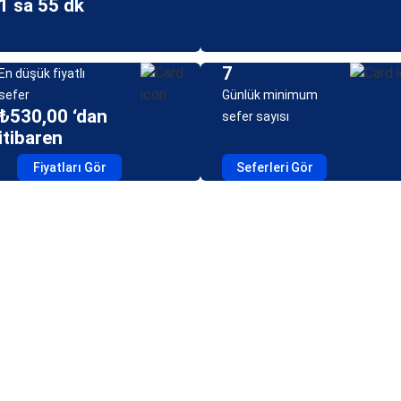
1 sa 55 dk
7
En düşük fiyatlı
sefer
Günlük minimum
₺530,00 ‘dan
sefer sayısı
itibaren
Fiyatları Gör
Seferleri Gör