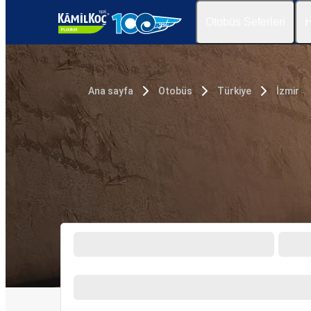
Otobüs Seferleri
H
Ana sayfa
Otobüs
Türkiye
İzmir