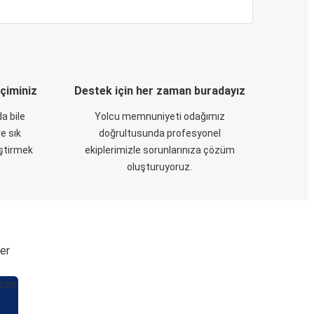
eçiminiz
Destek için her zaman buradayız
a bile
Yolcu memnuniyeti odağımız
e sık
doğrultusunda profesyonel
eştirmek
ekiplerimizle sorunlarınıza çözüm
oluşturuyoruz.
ler