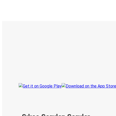
E-Bilet ve Canlı Takip
KamilKoc uygulamasını keşfedin
Seyahatlerinizi organize edin
Biletleriniz
Her zaman ge
Seyahatinizi takip edin
haberdar olu