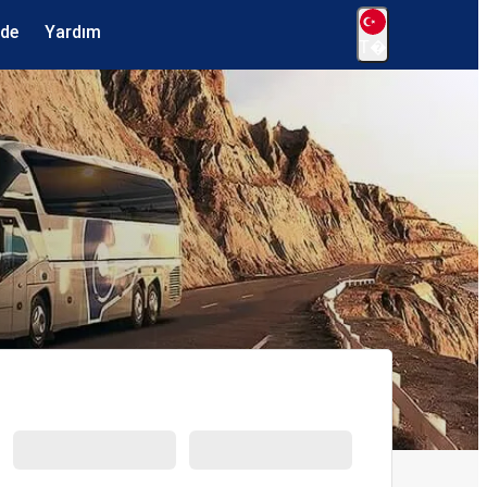
ede
Yardım
T�