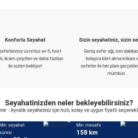
Konforlu Seyahat
Sizin seyahatiniz, sizin s
eferlerimiz ücretsiz wi-fi, host
Geniş sefer ağı, son dakikad
i, ikram çeşitleri ve daha fazlası
kolayca bilet alma imkanı v
ile sizleri bekliyor!
seferler ile her planı gerçekl
mümkün.
Seyahatinizden neler bekleyebilirsiniz?
mir - Ayvalık seyahatiniz için hızlı, kolay ve uygun fiyatlı seçenek
Min. seyahat
Min. mesafe
158 km
süresi