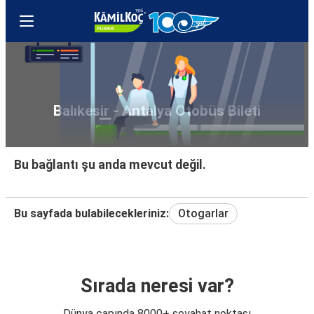
Balıkesir - Antalya Otobüs Bileti
Bu bağlantı şu anda mevcut değil.
Bu sayfada bulabilecekleriniz:
Otogarlar
Sırada neresi var?
Dünya çapında 8000+ seyahat noktası