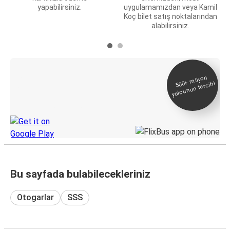
yapabilirsiniz.
uygulamamızdan veya Kamil
Koç bilet satış noktalarından
alabilirsiniz.
E-Bilet ve Canlı
500+
milyon
yolcunun tercihi
Takip
KamilKoc uygulamasını keşfedin
Bu sayfada bulabilecekleriniz
Otogarlar
SSS