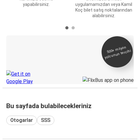
yapabilirsiniz.
uygulamamızdan veya Kamil
Koç bilet satış noktalarından
alabilirsiniz.
E-Bilet ve Canlı
500+
milyon
yolcunun tercihi
Takip
KamilKoc uygulamasını keşfedin
Bu sayfada bulabilecekleriniz
Otogarlar
SSS